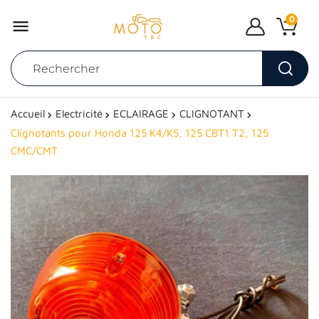
0

Accueil
Electricité
ECLAIRAGE
CLIGNOTANT
Clignotants pour Honda 125 K4/K5, 125 CBT1 T2, 125
CMC/CMT