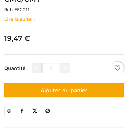
Ref:
EEC011
Lire la suite

19,47 €
-
+
favorite_border
Quantité :
Ajouter au panier
Partager