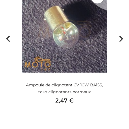
5S
Ampoule de clignotant 6V 10W BA15S,
C
tous clignotants normaux
2,47 €
Prix