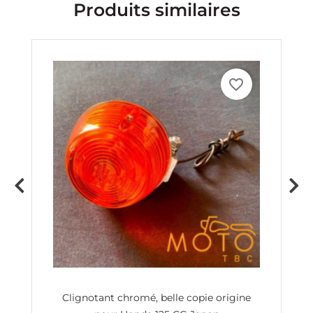
Produits similaires
favorite_border
à
Clignotant chromé, belle copie origine
H