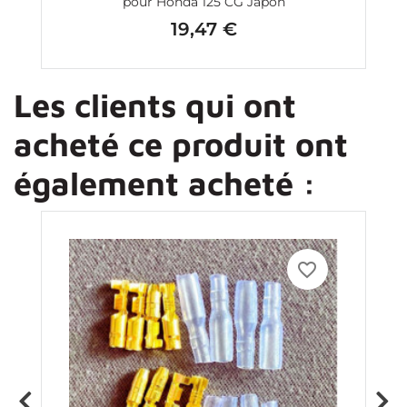
pour Honda 125 CG Japon
19,47 €
Prix
Les clients qui ont
acheté ce produit ont
également acheté :
favorite_border