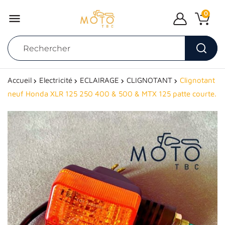
0

Accueil
Electricité
ECLAIRAGE
CLIGNOTANT
Clignotant
neuf Honda XLR 125 250 400 & 500 & MTX 125 patte courte.