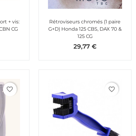
ort + vis:
Rétroviseurs chromés (1 paire
 CBN CG
G+D) Honda 125 CBS, DAX 70 &
125 CG
29,77 €
Prix
favorite_border
favorite_border