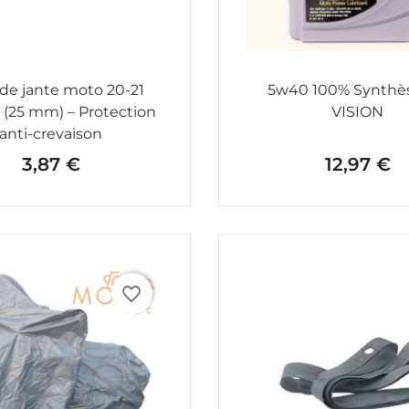
de jante moto 20-21
5w40 100% Synthès
 (25 mm) – Protection
VISION
anti-crevaison
3,87 €
12,97 €
Prix
Prix
favorite_border