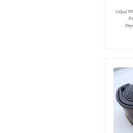
WD-40
(1)
Liqui M
YŌSO SPECTRA
(9)
F
Pe