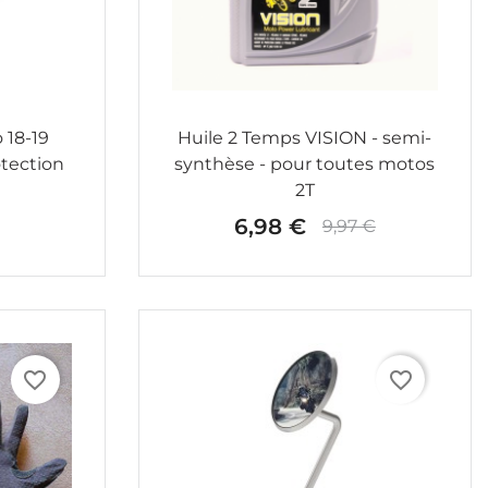
 18-19
Huile 2 Temps VISION - semi-
tection
synthèse - pour toutes motos
n
2T
6,98 €
9,97 €
Prix
Prix de base
favorite_border
favorite_border