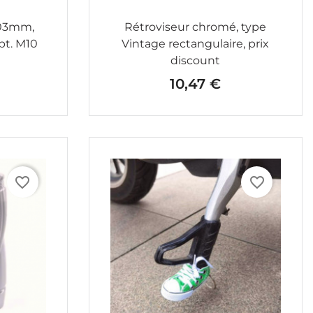
103mm,
Rétroviseur chromé, type
pt. M10
Vintage rectangulaire, prix
discount
10,47 €
Prix
favorite_border
favorite_border