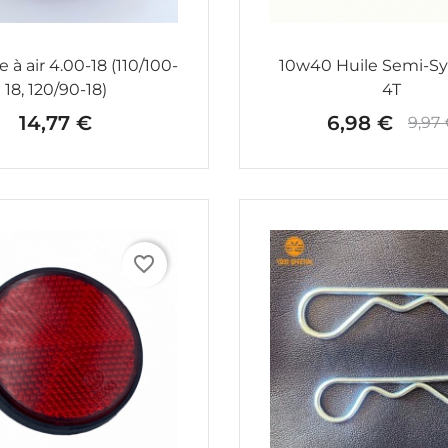
à air 4.00-18 (110/100-
10w40 Huile Semi-S
18, 120/90-18)
4T
14,77 €
6,98 €
9,97
Prix
Prix
Prix d
favorite_border