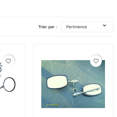

Trier par :
Pertinence
favorite_border
favorite_border