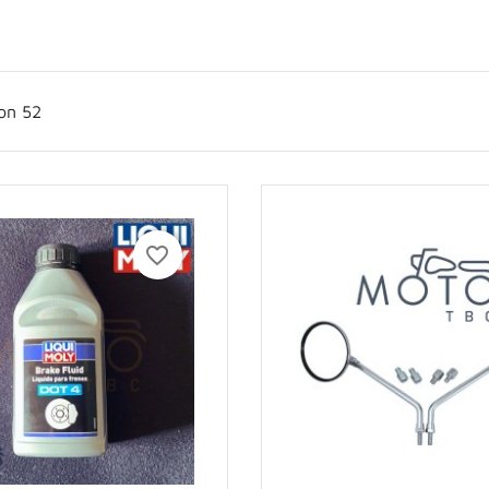
 on 52
favorite_border