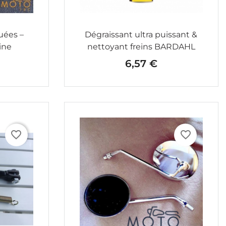
uées –
Dégraissant ultra puissant &
ine
nettoyant freins BARDAHL
6,57 €
Prix
favorite_border
favorite_border