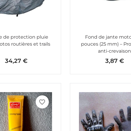
 de protection pluie
Fond de jante moto
tos routières et trails
pouces (25 mm) – Pro
anti-crevaiso
34,27 €
3,87 €
Prix
Prix
favorite_border