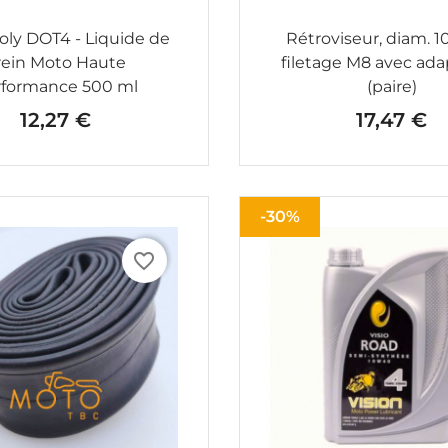
oly DOT4 - Liquide de
Rétroviseur, diam. 
rein Moto Haute
filetage M8 avec ada
rformance 500 ml
(paire)
12,27 €
17,47 €
Prix
Prix
-30%
favorite_border