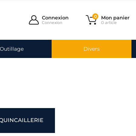
0
Connexion
Mon panier
Connexion
0 article
Outillage
Divers
QUINCAILLERIE