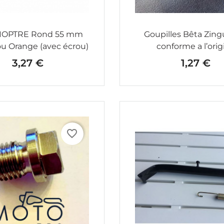
IOPTRE Rond 55 mm
Goupilles Bêta Zing
u Orange (avec écrou)
conforme a l’orig
3,27 €
1,27 €
Prix
Prix
favorite_border