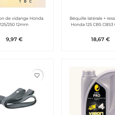
n de vidange Honda
Béquille latérale + ress
125/250 12mm
Honda 125 CBS CBS3
9,97 €
18,67 €
Prix
Prix
favorite_border