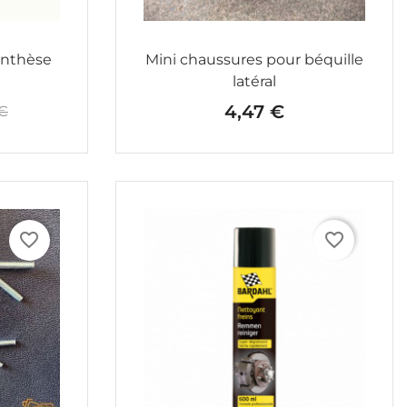
ynthèse
Mini chaussures pour béquille
latéral
4,47 €
 €
e base
Prix
favorite_border
favorite_border