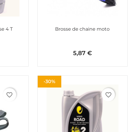
e 4 T
Brosse de chaine moto
5,87 €
Prix
-30%
favorite_border
favorite_border