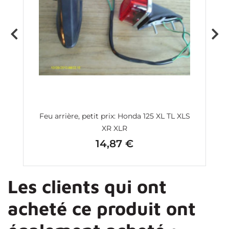
 à
Feu arrière, petit prix: Honda 125 XL TL XLS
T
XR XLR
14,87 €
Prix
Les clients qui ont
acheté ce produit ont