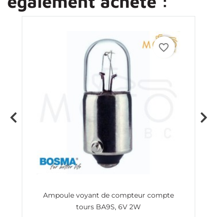
également acheté :
favorite_border
XL
Ampoule voyant de compteur compte
C
tours BA9S, 6V 2W