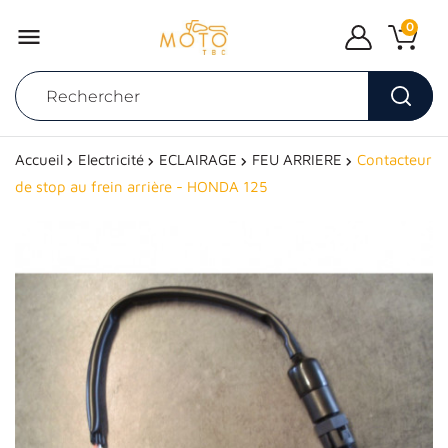
0

Accueil
Electricité
ECLAIRAGE
FEU ARRIERE
Contacteur
de stop au frein arrière - HONDA 125